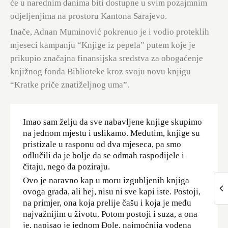
će u narednim danima biti dostupne u svim pozajmnim
odjeljenjima na prostoru Kantona Sarajevo.
Inače, Adnan Muminović pokrenuo je i vodio proteklih
mjeseci kampanju “Knjige iz pepela” putem koje je
prikupio značajna finansijska sredstva za obogaćenje
knjižnog fonda Biblioteke kroz svoju novu knjigu
“Kratke priče znatiželjnog uma”.
Imao sam želju da sve nabavljene knjige skupimo
na jednom mjestu i uslikamo. Međutim, knjige su
pristizale u rasponu od dva mjeseca, pa smo
odlučili da je bolje da se odmah raspodijele i
čitaju, nego da poziraju.
Ovo je naravno kap u moru izgubljenih knjiga
ovoga grada, ali hej, nisu ni sve kapi iste. Postoji,
na primjer, ona koja prelije čašu i koja je među
najvažnijim u životu. Potom postoji i suza, a ona
je, napisao je jednom Đole, najmoćnija vodena