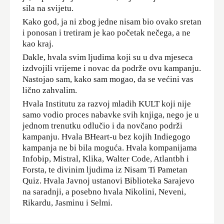
sila na svijetu.
Kako god, ja ni zbog jedne nisam bio ovako sretan
i ponosan i tretiram je kao početak nečega, a ne
kao kraj.
Dakle, hvala svim ljudima koji su u dva mjeseca
izdvojili vrijeme i novac da podrže ovu kampanju.
Nastojao sam, kako sam mogao, da se većini vas
lično zahvalim.
Hvala Institutu za razvoj mladih KULT koji nije
samo vodio proces nabavke svih knjiga, nego je u
jednom trenutku odlučio i da novčano podrži
kampanju. Hvala BHeart-u bez kojih Indiegogo
kampanja ne bi bila moguća. Hvala kompanijama
Infobip, Mistral, Klika, Walter Code, Atlantbh i
Forsta, te divinim ljudima iz Nisam Ti Pametan
Quiz. Hvala Javnoj ustanovi Biblioteka Sarajevo
na saradnji, a posebno hvala Nikolini, Neveni,
Rikardu, Jasminu i Selmi.