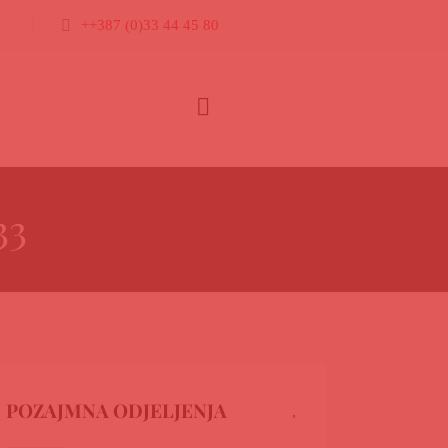
++387 (0)33 44 45 80
33
POZAJMNA ODJELJENJA