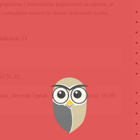
popularne i beletrističke književnost za odrasle, te
 zastupljeni naslovi iz oblasti društvenih nauka.
ašeskije 33
53 31 22
rak, četvrtak i petak: 8.00-16.00 | srijeda: 10.00-