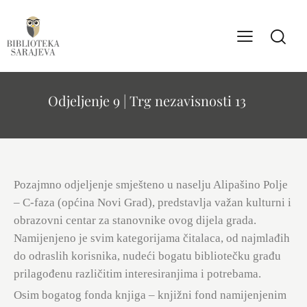
Odjeljenje 9 | Trg nezavisnosti 13
Pozajmno odjeljenje smješteno u naselju Alipašino Polje
– C-faza (općina Novi Grad), predstavlja važan kulturni i
obrazovni centar za stanovnike ovog dijela grada.
Namijenjeno je svim kategorijama čitalaca, od najmlađih
do odraslih korisnika, nudeći bogatu bibliotečku građu
prilagođenu različitim interesiranjima i potrebama.
Osim bogatog fonda knjiga – knjižni fond namijenjenim