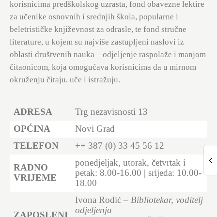
korisnicima predškolskog uzrasta, fond obavezne lektire
za učenike osnovnih i srednjih škola, popularne i
beletrističke književnost za odrasle, te fond stručne
literature, u kojem su najviše zastupljeni naslovi iz
oblasti društvenih nauka – odjeljenje raspolaže i manjom
čitaonicom, koja omogućava korisnicima da u mirnom
okruženju čitaju, uče i istražuju.
ADRESA
Trg nezavisnosti 13
OPĆINA
Novi Grad
TELEFON
++ 387 (0) 33 45 56 12
ponedjeljak, utorak, četvrtak i
RADNO
petak: 8.00-16.00 | srijeda: 10.00-
VRIJEME
18.00
Ivona Rodić –
Bibliotekar, voditelj
odjeljenja
ZAPOSLENI