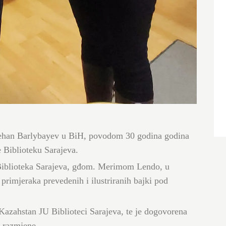
zehan Barlybayev u BiH, povodom 30 godina godina
 Biblioteku Sarajeva.
 Biblioteka Sarajeva, gđom. Merimom Lendo, u
primjeraka prevedenih i ilustriranih bajki pod
Kazahstan JU Biblioteci Sarajeva, te je dogovorena
e razmjene.