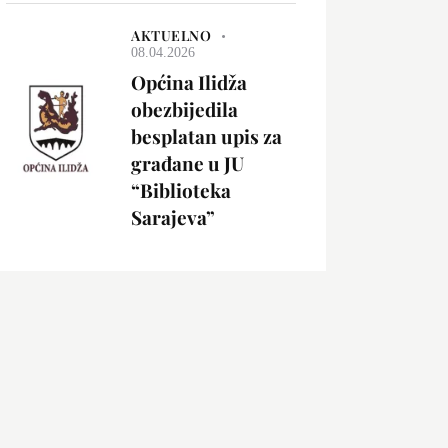
AKTUELNO
08.04.2026
Općina Ilidža
obezbijedila
besplatan upis za
građane u JU
“Biblioteka
Sarajeva”