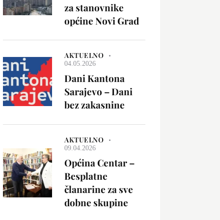
za stanovnike
općine Novi Grad
AKTUELNO
04.05.2026
Dani Kantona
Sarajevo – Dani
bez zakasnine
AKTUELNO
09.04.2026
Općina Centar –
Besplatne
članarine za sve
dobne skupine