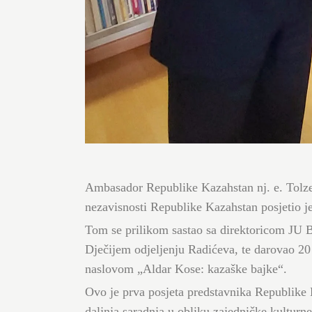
Ambasador Republike Kazahstan nj. e. Tol
nezavisnosti Republike Kazahstan posjetio je
Tom se prilikom sastao sa direktoricom JU
Dječijem odjeljenju Radićeva, te darovao 20 
naslovom „Aldar Kose: kazaške bajke“.
Ovo je prva posjeta predstavnika Republike 
daljnja saradnja u obliku zajedničke kulturn