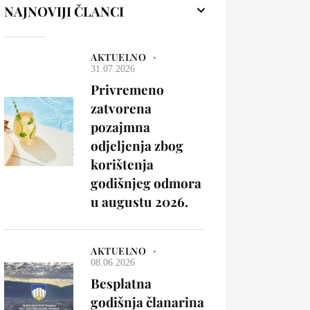
NAJNOVIJI ČLANCI
AKTUELNO
31.07.2026
Privremeno
zatvorena
pozajmna
odjeljenja zbog
korištenja
godišnjeg odmora
u augustu 2026.
AKTUELNO
08.06.2026
Besplatna
godišnja članarina