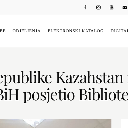
BE
ODJELJENJA
ELEKTRONSKI KATALOG
DIGITA
ublike Kazahstan n
iH posjetio Bibliot