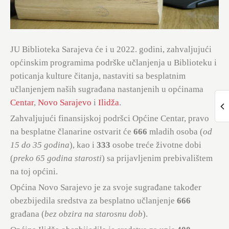
JU Biblioteka Sarajeva će i u 2022. godini, zahvaljujući
općinskim programima podrške učlanjenja u Biblioteku i
poticanja kulture čitanja, nastaviti sa besplatnim
učlanjenjem naših sugrađana nastanjenih u općinama
Centar
,
Novo Sarajevo
i
Ilidža
.
Zahvaljujući finansijskoj podršci Općine Centar, pravo
na besplatne članarine ostvarit će
666
mladih osoba (
od
15 do 35 godina
), kao i
333
osobe treće životne dobi
(
preko 65 godina starosti
) sa prijavljenim prebivalištem
na toj općini.
Općina Novo Sarajevo je za svoje sugrađane također
obezbijedila sredstva za besplatno učlanjenje
666
građana (
bez obzira na starosnu dob
).