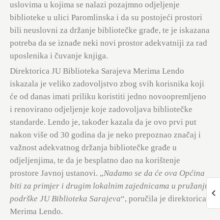
uslovima u kojima se nalazi pozajmno odjeljenje
biblioteke u ulici Paromlinska i da su postojeći prostori
bili neuslovni za držanje bibliotečke građe, te je iskazana
potreba da se iznađe neki novi prostor adekvatniji za rad
uposlenika i čuvanje knjiga.
Direktorica JU Biblioteka Sarajeva Merima Lendo
iskazala je veliko zadovoljstvo zbog svih korisnika koji
će od danas imati priliku koristiti jedno novoopremljeno
i renovirano odjeljenje koje zadovoljava bibliotečke
standarde. Lendo je, također kazala da je ovo prvi put
nakon više od 30 godina da je neko prepoznao značaj i
važnost adekvatnog držanja bibliotečke građe u
odjeljenjima, te da je besplatno dao na korištenje
prostore Javnoj ustanovi. „
Nadamo se da će ova Općina
biti za primjer i drugim lokalnim zajednicama u pružanju
podrške JU Biblioteka Sarajeva
“, poručila je direktorica
Merima Lendo.