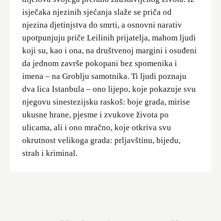
isječaka njezinih sjećanja slaže se priča od
njezina djetinjstva do smrti, a osnovni narativ
upotpunjuju priče Leilinih prijatelja, mahom ljudi
koji su, kao i ona, na društvenoj margini i osuđeni
da jednom završe pokopani bez spomenika i
imena – na Groblju samotnika. Ti ljudi poznaju
dva lica Istanbula – ono lijepo, koje pokazuje svu
njegovu sinestezijsku raskoš: boje grada, mirise
ukusne hrane, pjesme i zvukove života po
ulicama, ali i ono mračno, koje otkriva svu
okrutnost velikoga grada: prljavštinu, bijedu,
strah i kriminal.