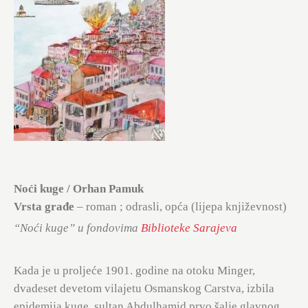
Noći kuge / Orhan Pamuk
Vrsta građe
– roman ; odrasli, opća (lijepa književnost)
“Noći kuge” u fondovima
Biblioteke Sarajeva
Kada je u proljeće 1901. godine na otoku Minger,
dvadeset devetom vilajetu Osmanskog Carstva, izbila
epidemija kuge, sultan Abdulhamid prvo šalje glavnog