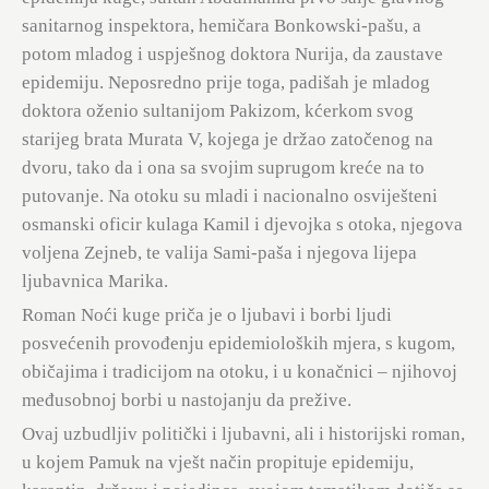
sanitarnog inspektora, hemičara Bonkowski-pašu, a
potom mladog i uspješnog doktora Nurija, da zaustave
epidemiju. Neposredno prije toga, padišah je mladog
doktora oženio sultanijom Pakizom, kćerkom svog
starijeg brata Murata V, kojega je držao zatočenog na
dvoru, tako da i ona sa svojim suprugom kreće na to
putovanje. Na otoku su mladi i nacionalno osviješteni
osmanski oficir kulaga Kamil i djevojka s otoka, njegova
voljena Zejneb, te valija Sami-paša i njegova lijepa
ljubavnica Marika.
Roman Noći kuge priča je o ljubavi i borbi ljudi
posvećenih provođenju epidemioloških mjera, s kugom,
običajima i tradicijom na otoku, i u konačnici – njihovoj
međusobnoj borbi u nastojanju da prežive.
Ovaj uzbudljiv politički i ljubavni, ali i historijski roman,
u kojem Pamuk na vješt način propituje epidemiju,